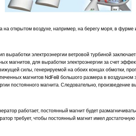
 на открытом воздухе, например, на берегу моря, в фурме и
п выработки электроэнергии ветровой турбиной заключаетс
ых магнитов, для выработки электроэнергии за счет эффек
вижущей силы, генерируемой на обоих концах обмотки, про
спеченных магнитов NdFeB большого размера в воздушном з
гии постоянного магнита. Следовательно, произведение в
енератор работает, постоянный магнит будет размагничива
атор требует, чтобы постоянный магнит имел достаточную