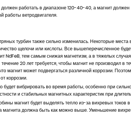
 должен работать в диапазоне 120-40-40, а магнит долже
й работы ветродвигателя.
ряных турбин также сильно изменилась. Некоторые места в
ичество щелочи или кислоты. Все вышеперечисленное буде
ит NdFeB, тем самым снижая магнетизм, а в тяжелых случа
течение 20 лет требуется, чтобы магнит не производил в те
что магнит может подвергаться различной коррозии. Поэтом
 от коррозии.
 будет вибрировать во время работы, особенно при сильно
остности и стабильных магнитных характеристик при длител
рбины магнит будет выделять тепло из-за вихревых токов в
а магнита должна быть как можно выше. Уменьшение вихре