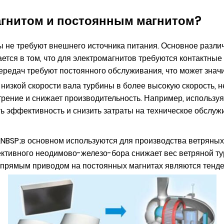
агнитом и постоянным магнитом?
ты не требуют внешнего источника питания. Основное разл
тся в том, что для электромагнитов требуются контактные 
передач требуют постоянного обслуживания, что может знач
 низкой скорости вала турбины в более высокую скорость,
трение и снижает производительность. Например, использу
ь эффективность и снизить затраты на техническое обслуж
NBSP;в основном используются для производства ветряны
ктивного неодимово-железо-бора снижает вес ветряной ту
 прямым приводом на постоянных магнитах являются тенде