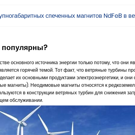
упногабаритных спеченных магнитов NdFeB в ве
е популярны?
ве основного источника энергии только потому, что они яв
является горячей темой. Тот факт, что ветряные турбины п
делает их основными продуктами электроэнергетики, и они 
вые магниты). Неодимовые магниты относятся к редкоземе
льзуются в конструкции ветряных турбин для снижения зат
ящем обслуживании.