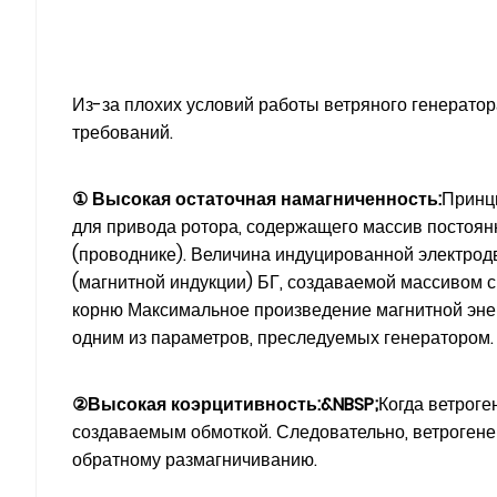
Из-за плохих условий работы ветряного генератора
требований.
① Высокая остаточная намагниченность:
Принци
для привода ротора, содержащего массив постоянн
(проводнике). Величина индуцированной электрод
(магнитной индукции) БГ, создаваемой массивом 
корню Максимальное произведение магнитной энер
одним из параметров, преследуемых генератором.
②Высокая коэрцитивность:&NBSP;
Когда ветрог
создаваемым обмоткой. Следовательно, ветрогенер
обратному размагничиванию.