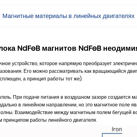
Магнитные материалы в линейных двигателях
ока NdFeB магнитов NdFeB неодими
чное устройство, которое напрямую преобразует электриче
азования. Его можно рассматривать как вращающийся двиг
 сплющен, а принцип работы тот же).
ель. При подаче питания в воздушном зазоре создается ма
идально в линейном направлении, но это магнитное поле я
волны. Взаимодействие между магнитным полем бегущей во
м принципом работы линейного двигателя.