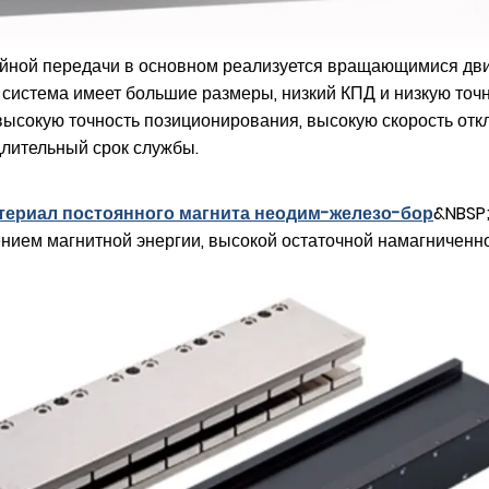
йной передачи в основном реализуется вращающимися дви
Вся система имеет большие размеры, низкий КПД и низкую т
высокую точность позиционирования, высокую скорость отк
длительный срок службы.
териал постоянного магнита неодим-железо-бор
&NBSP
нием магнитной энергии, высокой остаточной намагниченно