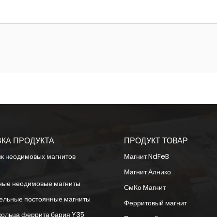
КА ПРОДУКТА
ПРОДУКТ ТОВАР
к неодимовых магнитов
Магнит NdFeB
Магнит Алнико
ные неодимовые магниты
СмКо Магнит
ельные постоянные магниты
Ферритовый магнит
кольца феррита бария Y35