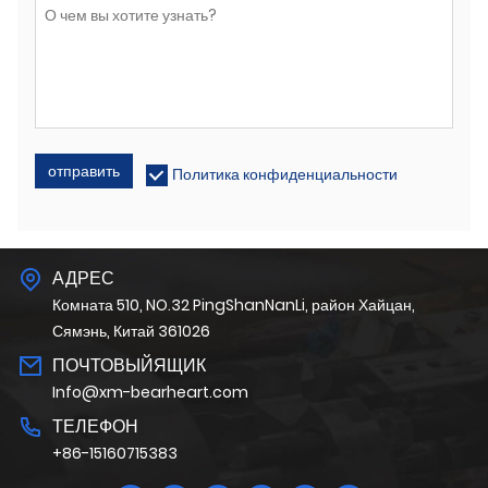
отправить
Политика конфиденциальности
АДРЕС
Комната 510, NO.32 PingShanNanLi, район Хайцан,
Сямэнь, Китай 361026
ПОЧТОВЫЙЯЩИК
Info@xm-bearheart.com
ТЕЛЕФОН
+86-15160715383